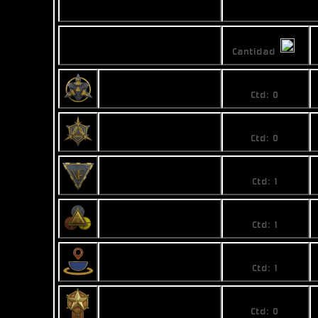
Vended
Precios
Nombre
Cantidad
No price
Council Meta-PAS
Ctd: 0
No price
Faction Meta-PAS
Ctd: 0
174
VIP
Ctd: 1
1,84
Atlas Badge
Ctd: 1
2,9
Brew Badge
Ctd: 1
No price
Captain's Badge
Ctd: 0