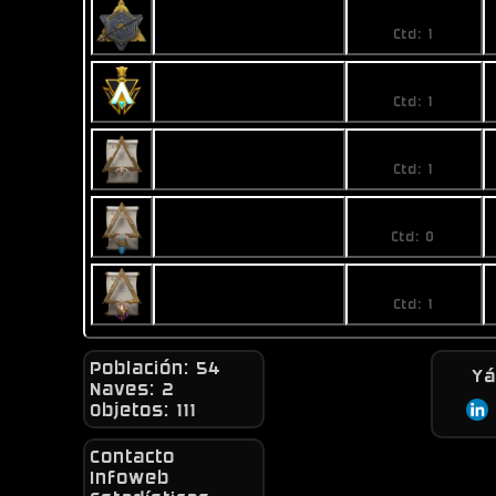
9,9
Unique Badge
Ctd: 1
Honeyland Explorer
9,99
Badge
Ctd: 1
Start Sequence
11,99
Badge - Tier 1
Ctd: 1
Start Sequence
No price
Badge - Tier 2
Ctd: 0
Start Sequence
1999
Badge - Tier 3
Ctd: 1
Población: 54
Y
Naves: 2
Objetos: 111
Contacto
Infoweb