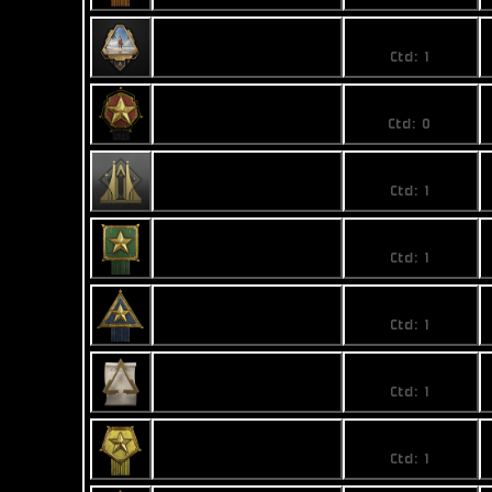
Community Week
5
2625 Badge
Ctd: 1
No price
Executive Badge
Ctd: 0
Never Alone
5
Foundation Room
Ctd: 1
Access
45,99
Officer's Badge
Ctd: 1
3,1
Principal's Badge
Ctd: 1
Start Sequence
1,74
Badge - Tier 0
Ctd: 1
795
Superior's Badge
Ctd: 1