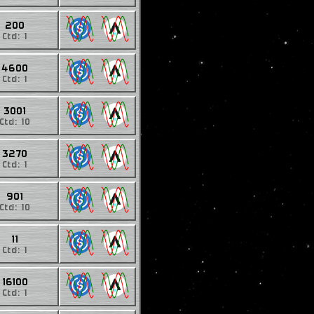
200
Ctd: 1
4600
Ctd: 1
3001
Ctd: 10
3270
Ctd: 1
901
Ctd: 10
11
Ctd: 1
16100
Ctd: 1