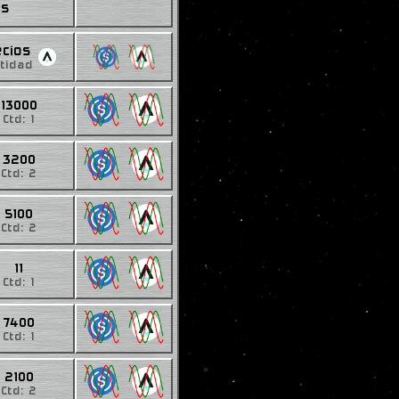
es
ecios
tidad
13000
Ctd: 1
3200
Ctd: 2
5100
Ctd: 2
11
Ctd: 1
7400
Ctd: 1
2100
Ctd: 2