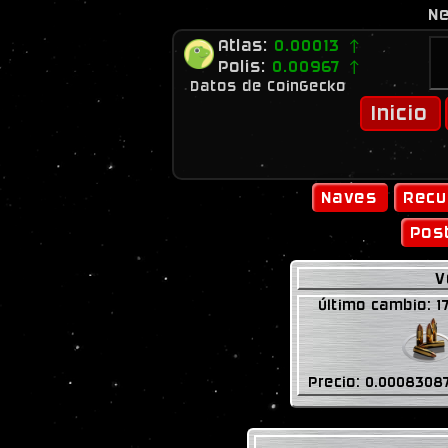
N
Atlas:
0.00013 ↑
Bit2me
- Cambia tu d
Polis:
0.00967 ↑
Datos de CoinGecko
Inicio
Naves
Recu
Pos
V
Último cambio: 1
Precio: 0.0008308