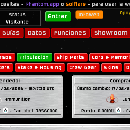
ecesitas -
Phantom.app
o
Solflare
- para usar la 
Envía algo a -
Colibri.sol
- si apoyas este proyect
Apoy
Status
Infoweb
Entrar
inero a criptos (consigue 5€ gratis con tu primer
Visitante
Juega a Star Atlas
Guías
Datos
Funciones
Showroom
rsos
Tripulación
Ship Parts
Core & Memor
ters
Stake & Housing
Crew Gear
Skins
O
endedor
Compra
7/02/2026 - 16:47:30 UTC
Último cambio: 17/02/2
Ammunition
Lu
7
- Cantidad: 78560000
Precio: 0.001011
- C