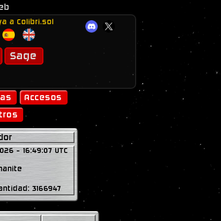
web
o
a a Colibri.sol
a compra desde 100€)
Sage
ias
Accesos
tros
dor
026 - 16:49:07 UTC
manite
antidad: 3166947