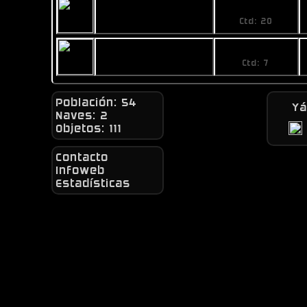
2,99
Silver 1 Card Pack
Ctd: 20
18,41
Silver 5 Card Pack
Ctd: 7
Población: 54
Y
Naves: 2
Objetos: 111
Contacto
Infoweb
Estadísticas