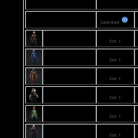
Vended
Precios
Nombre
Cantidad
2490
Anna Tolle
Ctd: 1
15
Berpek Ula Eko
Ctd: 1
32
Gagli.doer
Ctd: 1
64,989999
Saand Punaab
Ctd: 1
89,99
Sammy Banx
Ctd: 1
30
Sigmund Nok
Ctd: 1