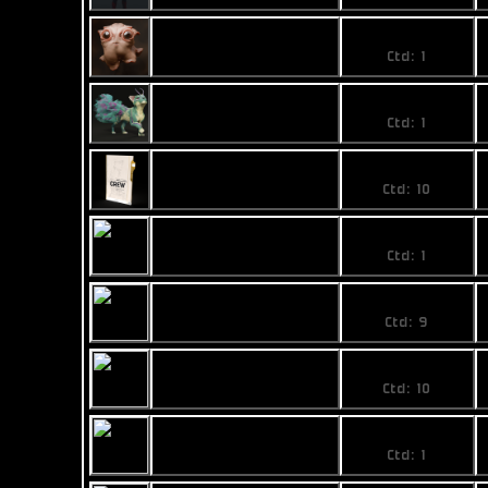
198
Puri
Ctd: 1
28,9
Tigu
Ctd: 1
3,99
Gold 1 Card Pack
Ctd: 10
24,49
Gold 5 Card Pack
Ctd: 1
Platinum 1 Card
5,99
Pack
Ctd: 9
Platinum 5 Card
33,99
Pack
Ctd: 10
Presale 10 Card
138,99
Pack
Ctd: 1