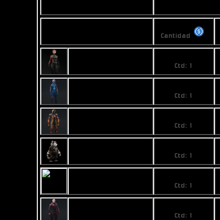
Vended
Precios
Nombre
Cantidad
2490
Anna Tolle
Ctd: 1
15
Berpek Ula Eko
Ctd: 1
32
Gagli.doer
Ctd: 1
64,989999
Saand Punaab
Ctd: 1
89,99
Sammy Banx
Ctd: 1
30
Sigmund Nok
Ctd: 1