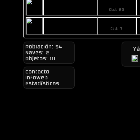
2,99
Silver 1 Card Pack
Ctd: 20
18,41
Silver 5 Card Pack
Ctd: 7
Población: 54
Y
Naves: 2
Objetos: 111
Contacto
Infoweb
Estadísticas