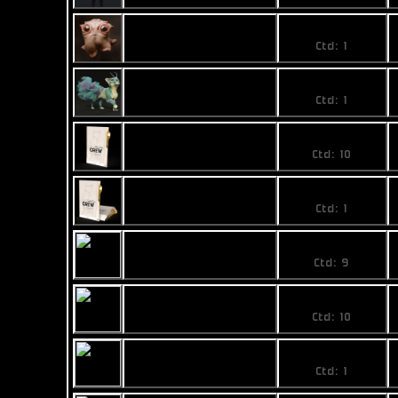
198
Puri
Ctd: 1
28,9
Tigu
Ctd: 1
3,99
Gold 1 Card Pack
Ctd: 10
24,49
Gold 5 Card Pack
Ctd: 1
Platinum 1 Card
5,99
Pack
Ctd: 9
Platinum 5 Card
33,99
Pack
Ctd: 10
Presale 10 Card
138,99
Pack
Ctd: 1