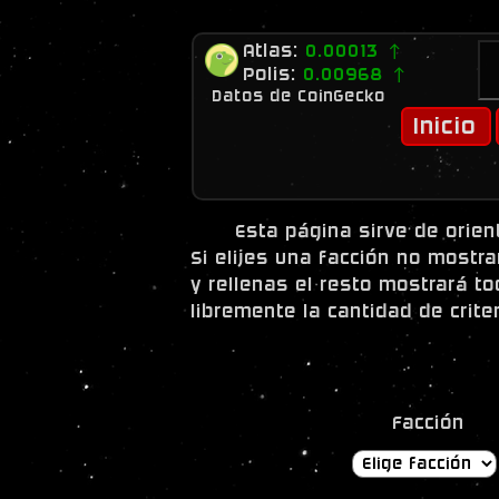
Atlas:
0.00013 ↑
Polis:
0.00968 ↑
Datos de CoinGecko
Inicio
Esta página sirve de orie
Si elijes una facción no mostra
y rellenas el resto mostrará t
libremente la cantidad de crite
Facción