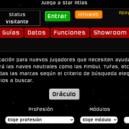
Apoy
Status
Infoweb
Entrar
Visitante
Guías
Datos
Funciones
Showroom
ntación para nuevos jugadores que necesiten ayuda
rá las naves neutrales como las Fimbul, Tufas, etc
odas las marcas según el criterio de búsqueda ele
rios a buscar.
Oráculo
Profesión
Módulos