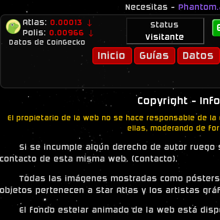
Necesitas -
Phantom
Envía algo a -
Colib
Atlas:
0.00013 ↓
Status
Bit2me
- Cambia tu dinero a criptos (c
Polis:
0.00966 ↓
Visitante
Datos de CoinGecko
Jue
Inicio
Guías
Datos
Copyright - In
El propietario de la web no se hace responsable de la
ellas, moderando de fo
Si se incumple algún derecho de autor ruego 
contacto de esta misma web. (
Contacto
).
Todas las imágenes mostradas como pósters, a
objetos pertenecen a Star Atlas y los artistas gr
El fondo estelar animado de la web está disp