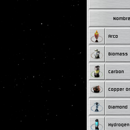
Nombr
Arco
Biomass
Carbon
Copper O
Diamond
Hydrogen