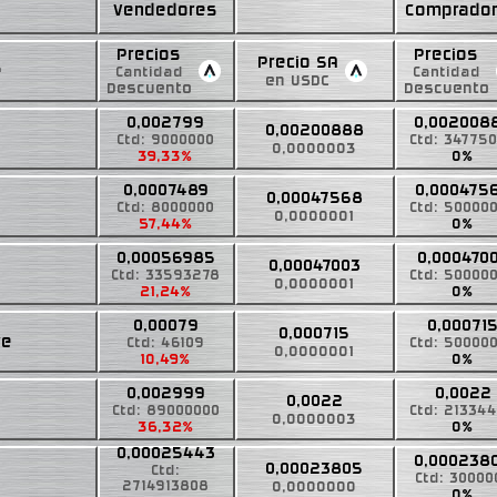
Vendedores
Comprado
Precios
Precios
Precio SA
e
Cantidad
Cantidad
en USDC
Descuento
Descuento
0,002799
0,002008
0,00200888
Ctd: 9000000
Ctd: 34775
0,0000003
39,33%
0%
0,0007489
0,000475
0,00047568
Ctd: 8000000
Ctd: 50000
0,0000001
57,44%
0%
0,00056985
0,000470
0,00047003
Ctd: 33593278
Ctd: 50000
0,0000001
21,24%
0%
0,00079
0,00071
0,000715
re
Ctd: 46109
Ctd: 50000
0,0000001
10,49%
0%
0,002999
0,0022
0,0022
Ctd: 89000000
Ctd: 21334
0,0000003
36,32%
0%
0,00025443
0,000238
0,00023805
Ctd:
Ctd: 30000
2714913808
0,0000000
0%