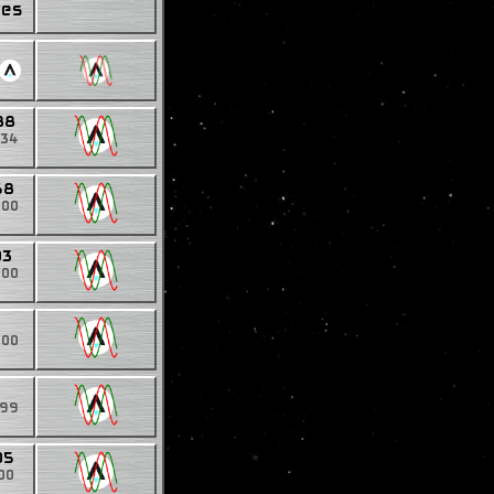
res
88
034
68
000
03
000
5
000
499
05
00