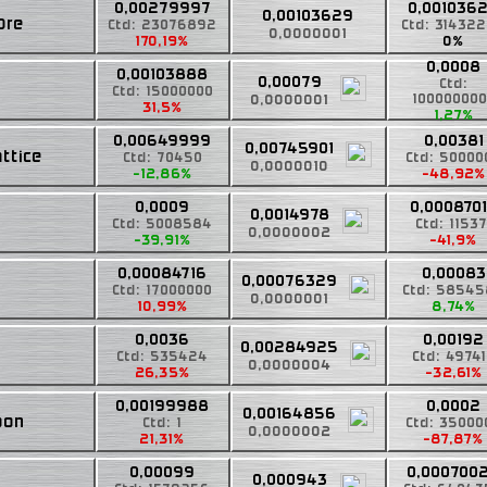
0,00279997
0,001036
0,00103629
Ore
Ctd: 23076892
Ctd: 31432
0,0000001
170,19%
0%
0,0008
0,00103888
0,00079
Ctd:
Ctd: 15000000
0,0000001
10000000
31,5%
1,27%
0,00649999
0,00381
0,00745901
attice
Ctd: 70450
Ctd: 50000
0,0000010
-12,86%
-48,92%
0,0009
0,000870
0,0014978
Ctd: 5008584
Ctd: 11537
0,0000002
-39,91%
-41,9%
0,00084716
0,00083
0,00076329
Ctd: 17000000
Ctd: 5854
0,0000001
10,99%
8,74%
0,0036
0,00192
0,00284925
Ctd: 535424
Ctd: 4974
0,0000004
26,35%
-32,61%
0,00199988
0,0002
0,00164856
bon
Ctd: 1
Ctd: 35000
0,0000002
21,31%
-87,87%
0,00099
0,000700
0,000943