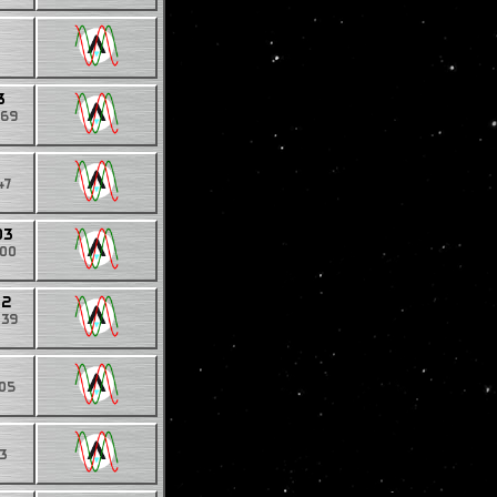
3
769
47
03
000
02
639
505
3