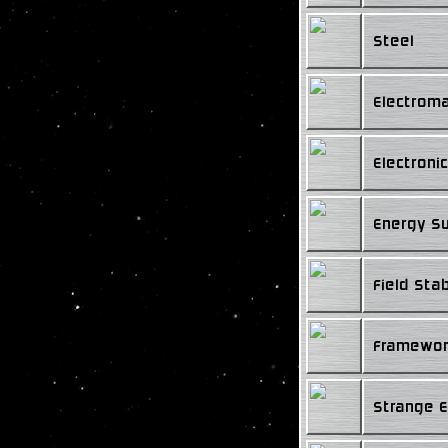
Steel
Electrom
Electroni
Energy S
Field Stab
Framewo
Strange E