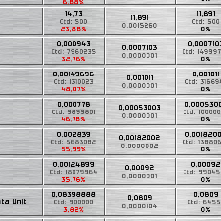
6,88%
14,73
11,891
11,891
Ctd: 500
Ctd: 500
0,0015260
23,88%
0%
0,000943
0,000710
0,0007103
Ctd: 7960235
Ctd: 14999
0,0000001
32,76%
0%
0,00149696
0,001011
0,001011
Ctd: 1310023
Ctd: 31669
0,0000001
48,07%
0%
0,000778
0,000530
0,00053003
Ctd: 9899801
Ctd: 10000
0,0000001
46,78%
0%
0,002839
0,001820
0,00182002
Ctd: 5683082
Ctd: 13880
0,0000002
55,99%
0%
0,00124899
0,00092
0,00092
Ctd: 18079964
Ctd: 9904
0,0000001
35,76%
0%
0,08398888
0,0809
0,0809
ta Unit
Ctd: 900000
Ctd: 6455
0,0000104
3,82%
0%