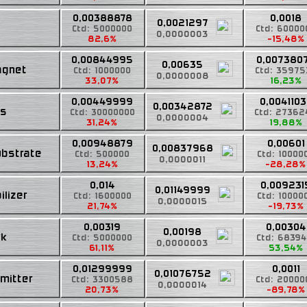
0,00388878
0,0018
0,0021297
Ctd: 5000000
Ctd: 60000
0,0000003
82,6%
-15,48%
0,00844995
0,007380
0,00635
agnet
Ctd: 1000000
Ctd: 3597
0,0000008
33,07%
16,23%
0,00449999
0,004110
0,00342872
cs
Ctd: 30000000
Ctd: 2736
0,0000004
31,24%
19,88%
0,00948879
0,00601
0,00837968
ubstrate
Ctd: 500000
Ctd: 10000
0,0000011
13,24%
-28,28%
0,014
0,009231
0,01149999
ilizer
Ctd: 1600000
Ctd: 10000
0,0000015
21,74%
-19,73%
0,00319
0,00304
0,00198
rk
Ctd: 5000000
Ctd: 68394
0,0000003
61,11%
53,54%
0,01299999
0,0011
0,01076752
mitter
Ctd: 3300588
Ctd: 20000
0,0000014
20,73%
-89,78%