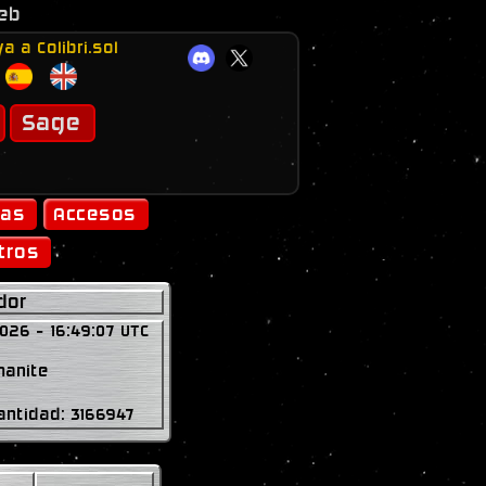
o
a compra desde 100€)
a a Colibri.sol
Sage
ias
Accesos
tros
dor
026 - 16:49:07 UTC
manite
antidad: 3166947