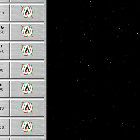
00
76
536
37
246
00
5
00
19
00