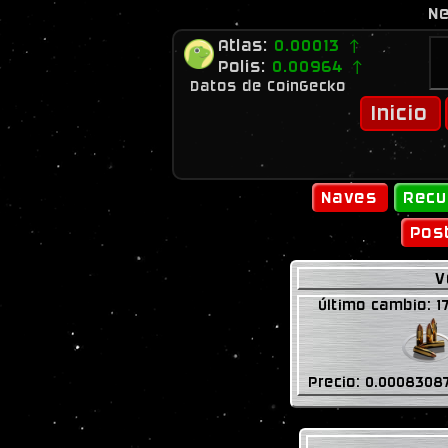
Bit2me
- Cambia tu d
Atlas:
0.00013 ↑
Polis:
0.00964 ↑
Datos de CoinGecko
Inicio
Naves
Recu
Pos
V
Último cambio: 1
Precio: 0.0008308